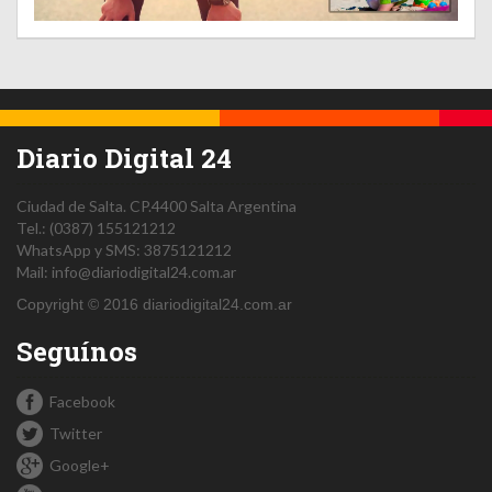
Diario Digital 24
Ciudad de Salta.
CP.4400
Salta
Argentina
Tel.:
(0387) 155121212
WhatsApp y SMS: 3875121212
Mail:
info@diariodigital24.com.ar
Copyright © 2016 diariodigital24.com.ar
Seguínos
Facebook
Twitter
Google+