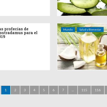
as profecías de
Mundo
Salud y Bienestar
ostradamus para el
019
1
2
3
4
5
6
7
...
115
116