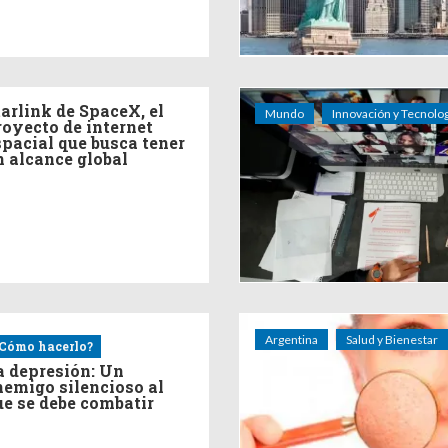
tarlink de SpaceX, el
Mundo
Innovación y Tecnolog
royecto de internet
spacial que busca tener
n alcance global
Argentina
Salud y Bienestar
Cómo hacerlo?
a depresión: Un
nemigo silencioso al
ue se debe combatir