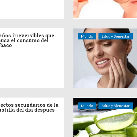
años irreversibles que
Mundo
Salud y Bienestar
ausa el consumo del
abaco
fectos secundarios de la
Mundo
Salud y Bienestar
astilla del día después