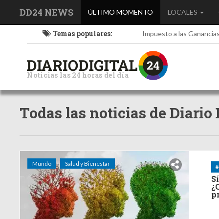
DD24 NEWS
(current)
ÚLTIMO MOMENTO
LOCALES
Temas populares:
Impuesto a las Ganancia
Noticias las 24 horas del día
Todas las noticias de Diario
Mundo
Salud y Bienestar
#
S
¿
p