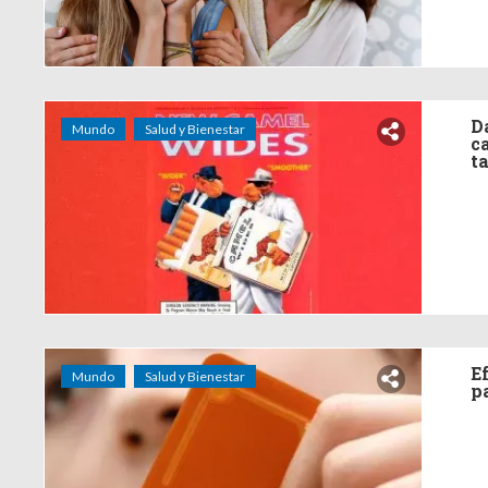
D
Mundo
Salud y Bienestar
c
t
E
Mundo
Salud y Bienestar
p