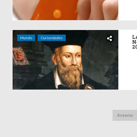
L
Mundo
Curiosidades
N
2
Anterior