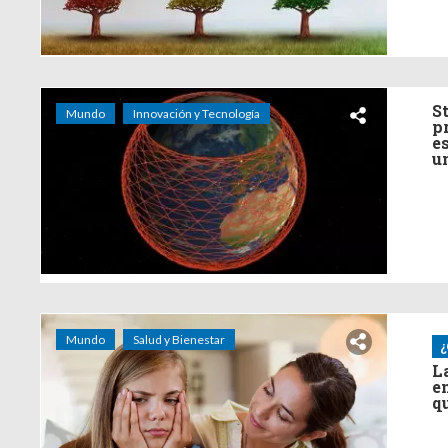
S
Mundo
Innovación y Tecnología
p
e
u
Mundo
Salud y Bienestar
¿
L
e
q