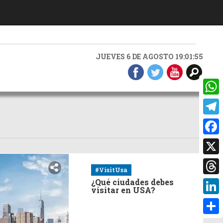
JUEVES 6 DE AGOSTO 19:01:55
What
Teleg
Faceb
X
#VisitUsa
Threa
¿Qué ciudades debes
visitar en USA?
Linke
Compa