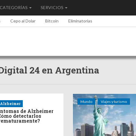
CATEGORÍAS
SERVICIOS
s
Cepo al Dolar
Bitcoin
Eliminatorias
 Digital 24 en Argentina
Mundo
Viajes y turismo
Alzheimer
íntomas de Alzheimer
Cómo detectarlos
rematuramente?