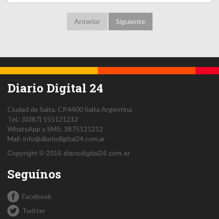
Anterior
Siguiente
Diario Digital 24
Ciudad de Salta.
CP.4400
Salta
Argentina
Tel.:
(0387) 155121212
WhatsApp y SMS: 3875121212
Mail:
info@diariodigital24.com.ar
Copyright © 2016 diariodigital24.com.ar
Seguínos
Facebook
Twitter