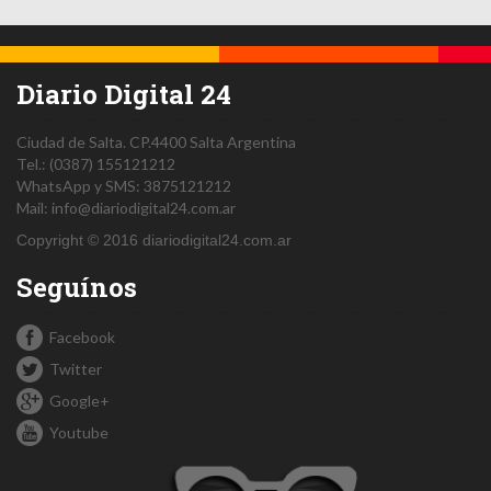
Diario Digital 24
Ciudad de Salta.
CP.4400
Salta
Argentina
Tel.:
(0387) 155121212
WhatsApp y SMS: 3875121212
Mail:
info@diariodigital24.com.ar
Copyright © 2016 diariodigital24.com.ar
Seguínos
Facebook
Twitter
Google+
Youtube