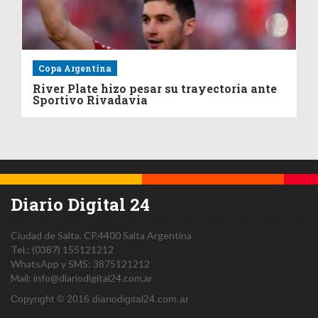
Copa Argentina
River Plate hizo pesar su trayectoria ante
Sportivo Rivadavia
Diario Digital 24
Ciudad de Salta.
CP.4400
Salta
Argentina
Tel.:
(0387) 155121212
WhatsApp y SMS: 3875121212
Mail:
info@diariodigital24.com.ar
Copyright © 2016 diariodigital24.com.ar