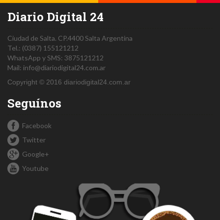
Diario Digital 24
Ciudad de Salta.
CP.4400
Salta
Argentina
Tel.:
(0387) 155121212
WhatsApp y SMS: 3875121212
Mail:
info@diariodigital24.com.ar
Copyright © 2016 diariodigital24.com.ar
Seguínos
Facebook
Twitter
Google+
Youtube