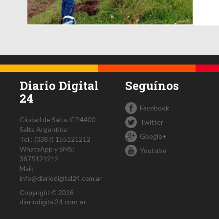
Diario Digital
Seguínos
24
Facebook
Ciudad de Salta.
CP.4400
Twitter
Salta
Argentina
Google+
Tel.:
(0387) 155121212
WhatsApp y SMS:
Youtube
3875121212
Mail:
info@diariodigital24.com.ar
Copyright © 2016
diariodigital24.com.ar