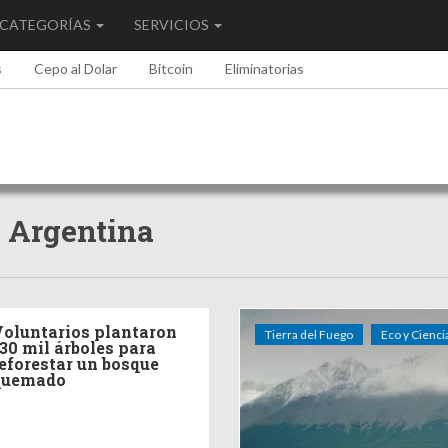
CATEGORÍAS
SERVICIOS
s
Cepo al Dolar
Bitcoin
Eliminatorias
, Argentina
oluntarios plantaron
Tierra del Fuego
Eco y Cienci
30 mil árboles para
eforestar un bosque
quemado