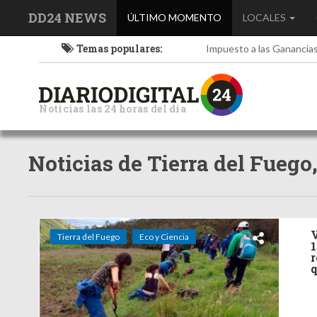
DD24 NEWS
(current)
ÚLTIMO MOMENTO
LOCALES
Temas populares:
Impuesto a las Ganancia
Noticias las 24 horas del día
Noticias de Tierra del Fuego
V
Tierra del Fuego
Eco y Ciencia
1
r