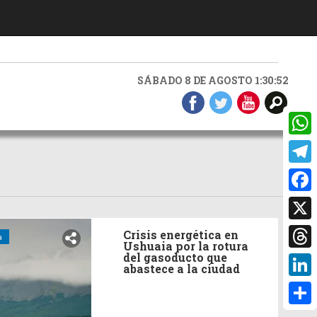
SÁBADO 8 DE AGOSTO 1:30:52
What
Teleg
Faceb
X
Crisis energética en
a
Ushuaia por la rotura
Threa
del gasoducto que
abastece a la ciudad
Linke
Compa