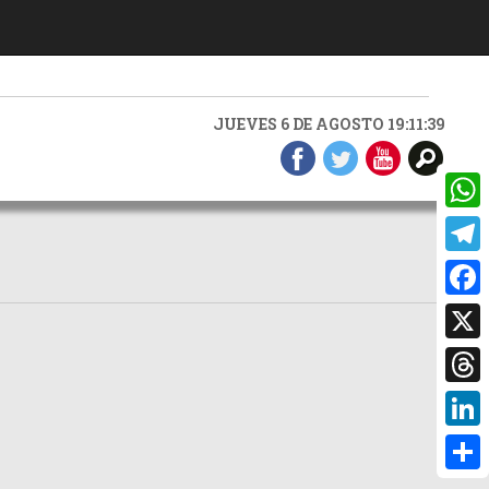
JUEVES 6 DE AGOSTO 19:11:39
What
Teleg
Faceb
X
Threa
Linke
Compa