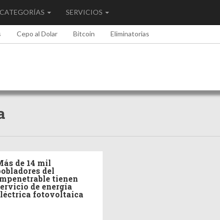
CATEGORÍAS
SERVICIOS
s
Cepo al Dolar
Bitcoin
Eliminatorias
a
ás de 14 mil
obladores del
mpenetrable tienen
ervicio de energía
léctrica fotovoltaica