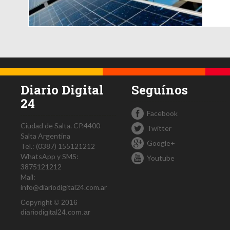
Diario Digital
Seguínos
24
Facebook
Ciudad de Salta.
CP.4400
Twitter
Salta
Argentina
Google+
Tel.:
(0387) 155121212
WhatsApp y SMS:
Youtube
3875121212
Mail:
info@diariodigital24.com.ar
Copyright © 2016
diariodigital24.com.ar