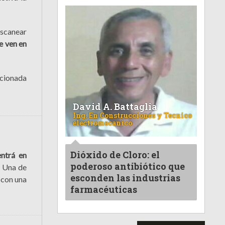
escanear
e ven en
ncionada
David A. Battaglia
Ing. En Construcciones y Tecnico
electromecanico
Dióxido de Cloro: el
entrá en
poderoso antibiótico que
. Una de
esconden las industrias
 con una
farmacéuticas