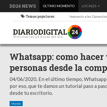
DD24 NEWS
(current)
ÚLTIMO MOMENTO
LOCALES
Temas populares:
Impuesto a las Ganancia
Noticias las 24 horas del día
Whatsapp: como hacer 
personas desde la com
04/06/2020.
En el último tiempo, Whatsapp s
por eso, que te damos un tutorial paso a pas
desde tu escritorio.
Mundo