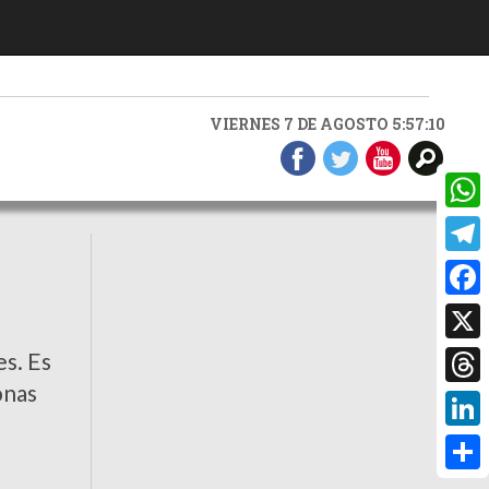
VIERNES 7 DE AGOSTO 5:57:11
What
0
Teleg
Faceb
X
es. Es
onas
Threa
Linke
Compa