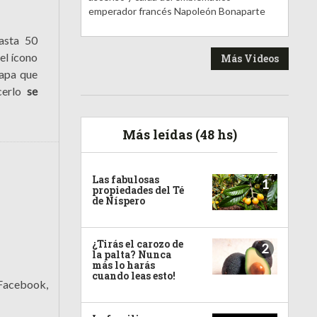
emperador francés Napoleón Bonaparte
asta 50
el ícono
Más Videos
lapa que
acerlo
se
Más leídas (48 hs)
Las fabulosas
1
propiedades del Té
de Níspero
¿Tirás el carozo de
2
la palta? Nunca
más lo harás
cuando leas esto!
 Facebook,