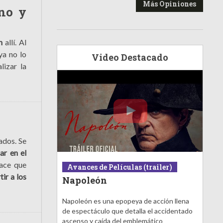
Más Opiniones
ono y
ón
allí. Al
ya no lo
Video Destacado
lizar la
tados. Se
ar en el
lace que
Avances de Películas (trailer)
ir a los
Napoleón
Napoleón es una epopeya de acción llena
de espectáculo que detalla el accidentado
ascenso y caída del emblemático