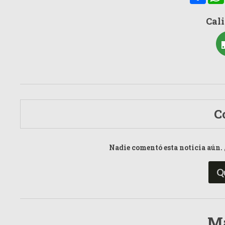
Cali
C
Nadie comentó esta noticia aún. 
Q
Má