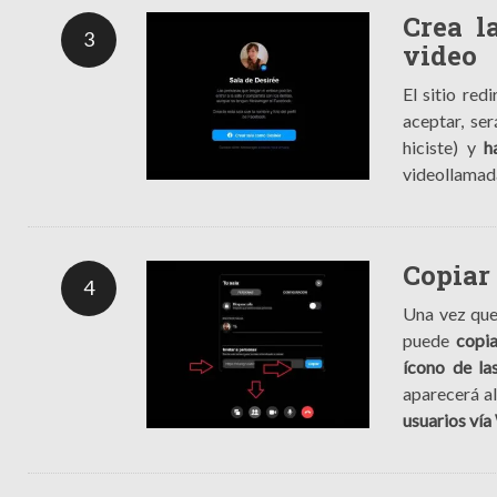
Crea l
3
video
El sitio re
aceptar, ser
hiciste) y
h
videollamad
Copiar
4
Una vez que 
puede
copia
ícono de la
aparecerá al
usuarios ví