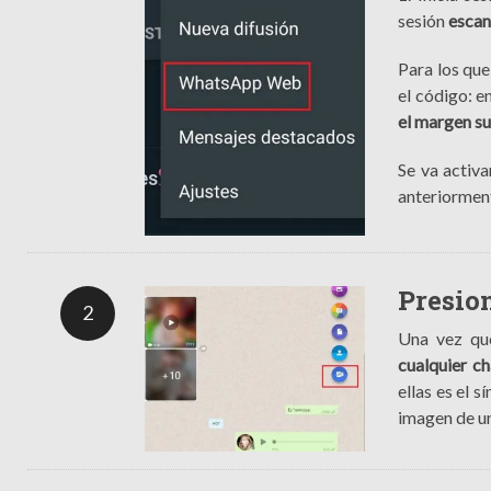
sesión
escan
Para los que
el código: e
el margen s
Se va activa
anteriormen
Presion
2
Una vez qu
cualquier ch
ellas es el 
imagen de un