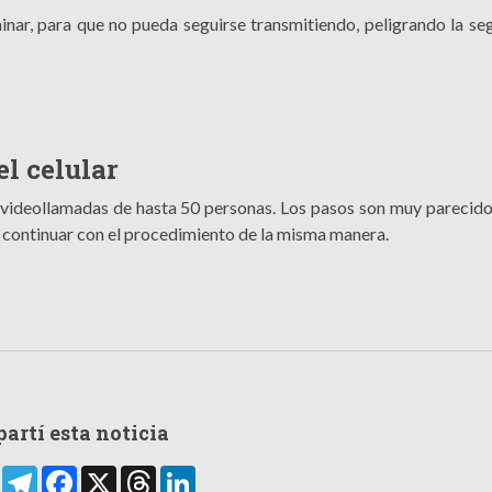
minar, para que no pueda seguirse transmitiendo, peligrando la se
l celular
 videollamadas de hasta 50 personas. Los pasos son muy parecido
 continuar con el procedimiento de la misma manera.
artí esta noticia
rtir
WhatsApp
Telegram
Facebook
X
Threads
LinkedIn