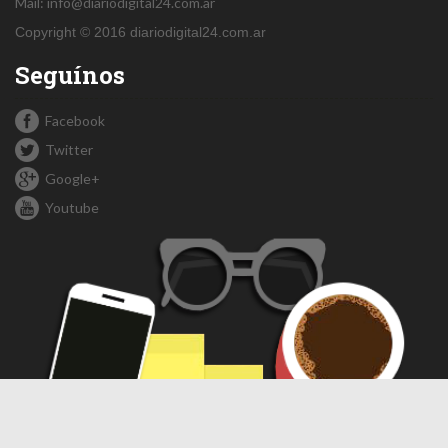
Mail:
info@diariodigital24.com.ar
Copyright © 2016 diariodigital24.com.ar
Seguínos
Facebook
Twitter
Google+
Youtube