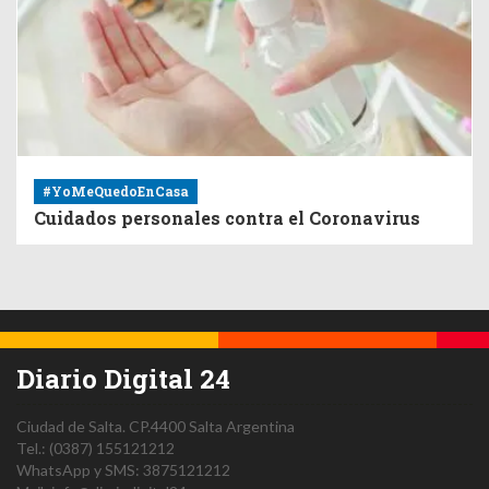
#YoMeQuedoEnCasa
Cuidados personales contra el Coronavirus
Diario Digital 24
Ciudad de Salta.
CP.4400
Salta
Argentina
Tel.:
(0387) 155121212
WhatsApp y SMS: 3875121212