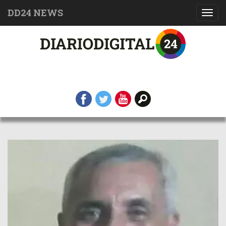
DD24 NEWS
Toggl
navig