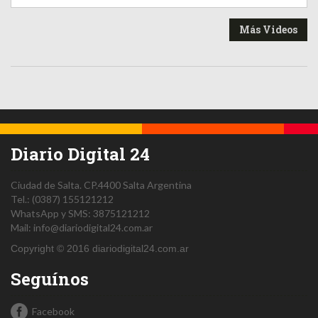
Más Videos
Diario Digital 24
Ciudad de Salta.
CP.4400
Salta
Argentina
Tel.:
(0387) 155121212
WhatsApp y SMS: 3875121212
Mail:
info@diariodigital24.com.ar
Copyright © 2016 diariodigital24.com.ar
Seguínos
Facebook