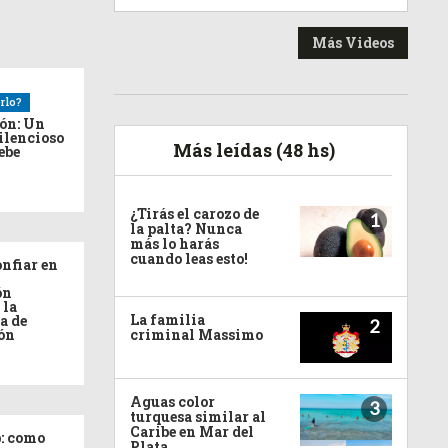
Más Videos
rlo?
ión: Un
ilencioso
Más leídas (48 hs)
debe
¿Tirás el carozo de
1
la palta? Nunca
más lo harás
cuando leas esto!
nfiar en
ón
 la
La familia
a de
2
ón
criminal Massimo
Aguas color
3
turquesa similar al
Caribe en Mar del
: como
Plata