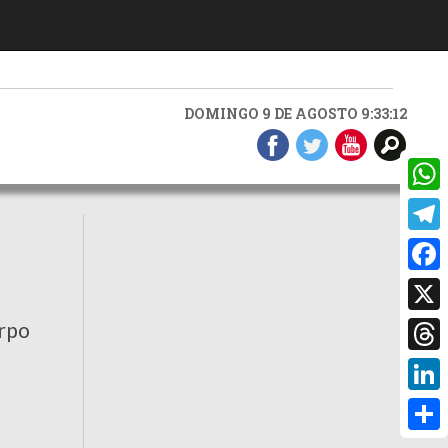
DOMINGO 9 DE AGOSTO 9:33:13
What
Teleg
Faceb
X
erpo
Threa
Linke
Compa