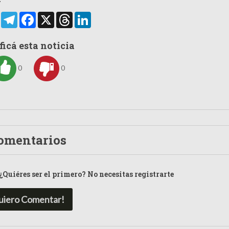
rtir
WhatsApp
Telegram
Facebook
X
Threads
LinkedIn
ficá esta noticia
0
0
omentarios
¿Quiéres ser el primero? No necesitas registrarte
uiero Comentar!