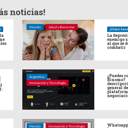
s noticias!
Mundo
Salud y Bienestar
e
¿Cómo hace
la
La depres
ine
enemigo s
ales
al que se 
combatir
¿Puedes co
Argentina
Binomo?
Innovación y Tecnología
descripci
el
general de
l:
plataform
negociaci
Whatsapp
Mundo
Innovación y Tecnología