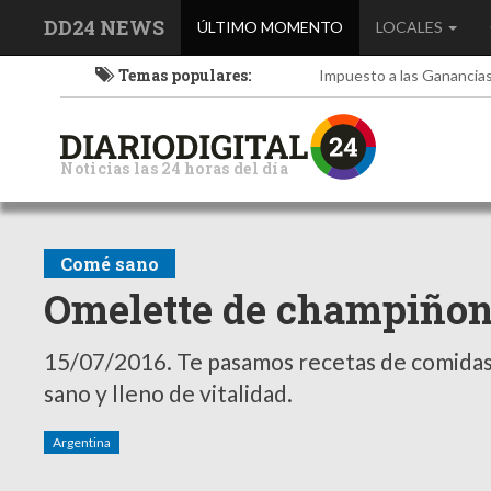
DD24 NEWS
(current)
ÚLTIMO MOMENTO
LOCALES
Temas populares:
Impuesto a las Ganancia
Noticias las 24 horas del día
Comé sano
Omelette de champiñone
15/07/2016.
Te pasamos recetas de comidas 
sano y lleno de vitalidad.
Argentina