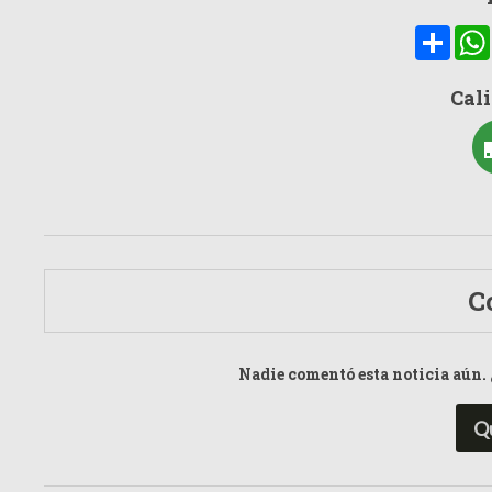
Compa
Cali
C
Nadie comentó esta noticia aún. 
Q