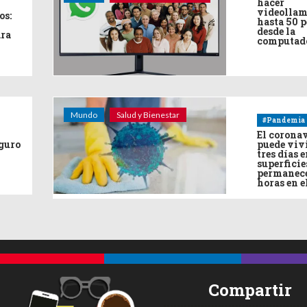
hacer
videollam
os:
hasta 50 
desde la
ara
computad
Mundo
Salud y Bienestar
#Pandemia
El corona
eguro
puede viv
tres días e
superficie
permanece
horas en e
Compartir