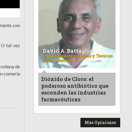
camente con
 O tal vez
David A. Battaglia
Ing. En Construcciones y Tecnico
electromecanico
 rellena de
en comerla
Dióxido de Cloro: el
poderoso antibiótico que
esconden las industrias
farmacéuticas
Más Opiniones