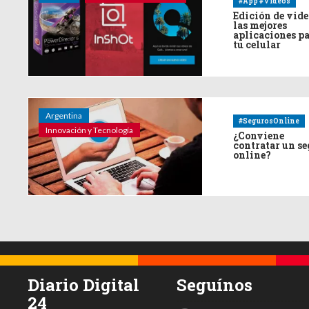
#App #Videos
Edición de vide
las mejores
aplicaciones p
tu celular
Argentina
#SegurosOnline
Innovación y Tecnología
¿Conviene
contratar un s
online?
Diario Digital
Seguínos
24