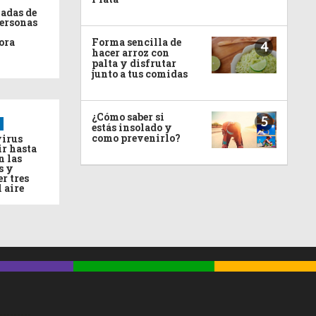
adas de
personas
ora
Forma sencilla de
4
hacer arroz con
palta y disfrutar
junto a tus comidas
¿Cómo saber si
5
estás insolado y
como prevenirlo?
virus
ir hasta
n las
s y
r tres
l aire