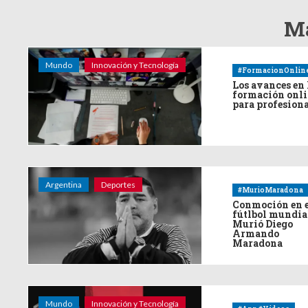
Má
Mundo
Innovación y Tecnología
#FormacionOnlin
Los avances en 
formación onl
para profesion
Argentina
Deportes
#MurioMaradona
Conmoción en 
fútlbol mundia
Murió Diego
Armando
Maradona
Mundo
Innovación y Tecnología