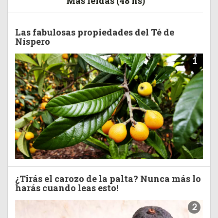
Más leídas (48 hs)
Las fabulosas propiedades del Té de
Níspero
1
¿Tirás el carozo de la palta? Nunca más lo
harás cuando leas esto!
2