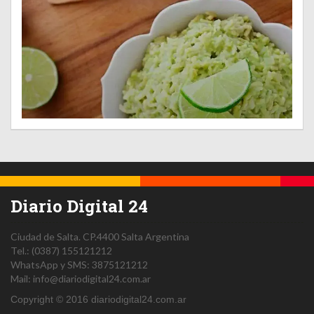
Diario Digital 24
Ciudad de Salta.
CP.4400
Salta
Argentina
Tel.:
(0387) 155121212
WhatsApp y SMS: 3875121212
Mail:
info@diariodigital24.com.ar
Copyright © 2016 diariodigital24.com.ar