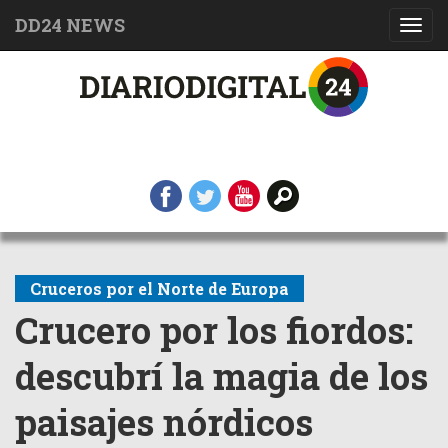
DD24 NEWS
Toggl
navig
Cruceros por el Norte de Europa
Crucero por los fiordos:
descubrí la magia de los
paisajes nórdicos