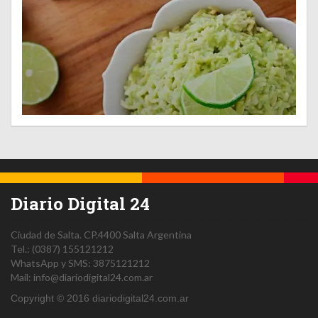
Diario Digital 24
Ciudad de Salta.
CP.4400
Salta
Argentina
Tel.:
(0387) 155121212
WhatsApp y SMS: 3875121212
Mail:
info@diariodigital24.com.ar
Copyright © 2016 diariodigital24.com.ar