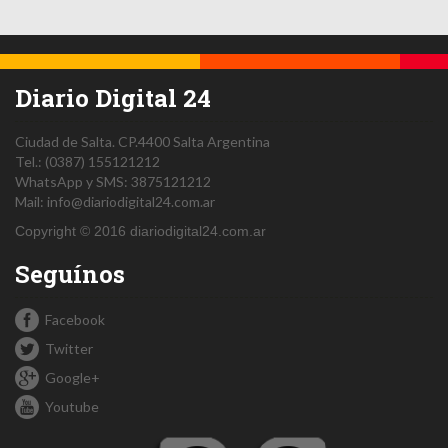
Diario Digital 24
Ciudad de Salta.
CP.4400
Salta
Argentina
Tel.:
(0387) 155121212
WhatsApp y SMS: 3875121212
Mail:
info@diariodigital24.com.ar
Copyright © 2016 diariodigital24.com.ar
Seguínos
Facebook
Twitter
Google+
Youtube