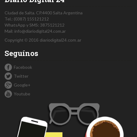
Ciudad de Salta.
CP.4400
Salta
Argentina
Tel.:
(0387) 155121212
WhatsApp y SMS: 3875121212
Mail:
info@diariodigital24.com.ar
Copyright © 2016 diariodigital24.com.ar
Seguínos
Facebook
Twitter
Google+
Youtube