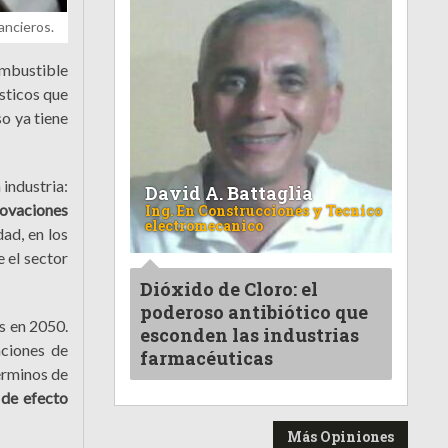
ancieros.
ombustible
ísticos que
o ya tiene
 industria:
David A. Battaglia
novaciones
Ing. En Construcciones y Tecnico
electromecanico
ad, en los
e el sector
Dióxido de Cloro: el
poderoso antibiótico que
s en 2050.
esconden las industrias
aciones de
farmacéuticas
érminos de
 de efecto
Más Opiniones