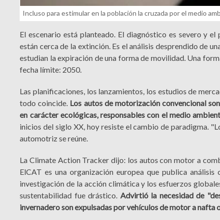
Incluso para estimular en la población la cruzada por el medio a
El escenario está planteado. El diagnóstico es severo y 
están cerca de la extinción. Es el análisis desprendido de u
estudian la expiración de una forma de movilidad. Una forma
fecha límite: 2050.
Las planificaciones, los lanzamientos, los estudios de mercado
todo coincide.
Los autos de motorización convencional son 
en carácter ecológicas, responsables con el medio ambien
inicios del siglo XX, hoy resiste el cambio de paradigma. "L
automotriz se reúne.
La Climate Action Tracker dijo: los autos con motor a comb
ElCAT es una organización europea que publica análisis 
investigación de la acción climática y los esfuerzos global
sustentabilidad fue drástico.
Advirtió la necesidad de "d
invernadero son expulsadas por vehículos de motor a nafta o