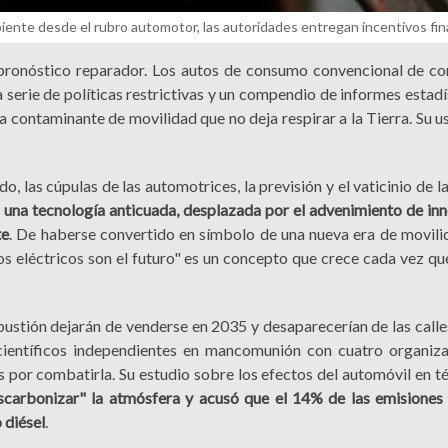
mbiente desde el rubro automotor, las autoridades entregan incentivos fin
el pronóstico reparador. Los autos de consumo convencional de c
na serie de políticas restrictivas y un compendio de informes estad
 contaminante de movilidad que no deja respirar a la Tierra. Su us
, las cúpulas de las automotrices, la previsión y el vaticinio de la
una tecnología anticuada, desplazada por el advenimiento de in
te
. De haberse convertido en símbolo de una nueva era de movilid
os eléctricos son el futuro" es un concepto que crece cada vez qu
ustión dejarán de venderse en 2035 y desaparecerían de las calle
científicos independientes en mancomunión con cuatro organiz
es por combatirla. Su estudio sobre los efectos del automóvil en t
escarbonizar" la atmósfera y acusó que el 14% de las emisiones
 diésel
.