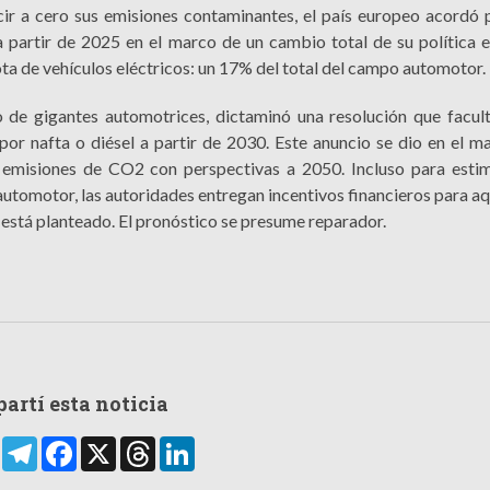
ir a cero sus emisiones contaminantes, el país europeo acordó p
 partir de 2025 en el marco de un cambio total de su política e
ta de vehículos eléctricos: un 17% del total del campo automotor.
o de gigantes automotrices, dictaminó una resolución que facult
por nafta o diésel a partir de 2030. Este anuncio se dio en el m
emisiones de CO2 con perspectivas a 2050. Incluso para estim
utomotor, las autoridades entregan incentivos financieros para aq
 está planteado. El pronóstico se presume reparador.
artí esta noticia
rtir
WhatsApp
Telegram
Facebook
X
Threads
LinkedIn