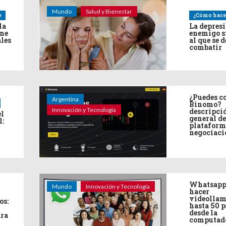
Mundo
Salud y Bienestar
e
¿Cómo hace
la
La depres
ine
enemigo s
ales
al que se 
combatir
¿Puedes co
Argentina
Binomo?
Innovación y Tecnología
descripci
el
general de
l:
plataform
negociaci
Whatsapp
Mundo
Innovación y Tecnología
hacer
videollam
os:
hasta 50 
desde la
ara
computad