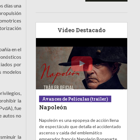
s días una
 propulsión
tomotrices
torización
Video Destacado
pañía en el
ronósticos
ciados por
us modelos
ivilegios,
Avances de Películas (trailer)
rohibir la
Napoleón
PvdA), fue
e autos no
Napoleón es una epopeya de acción llena
de espectáculo que detalla el accidentado
ascenso y caída del emblemático
sminuir la
emperador francés Napoleón Bonaparte