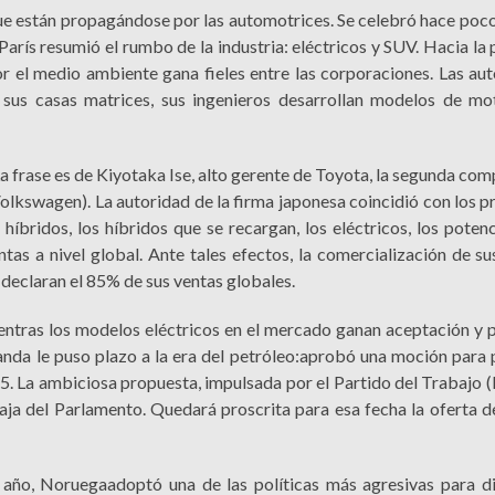
ue están propagándose por las automotrices. Se celebró hace poco
 París resumió el rumbo de la industria: eléctricos y SUV. Hacia la
or el medio ambiente gana fieles entre las corporaciones. Las au
 sus casas matrices, sus ingenieros desarrollan modelos de mo
 La frase es de Kiyotaka Ise, alto gerente de Toyota, la segunda com
lkswagen). La autoridad de la firma japonesa coincidió con los p
híbridos, los híbridos que se recargan, los eléctricos, los poten
tas a nivel global. Ante tales efectos, la comercialización de s
d declaran el 85% de sus ventas globales.
ntras los modelos eléctricos en el mercado ganan aceptación y pr
anda le puso plazo a la era del petróleo:aprobó una moción para p
. La ambiciosa propuesta, impulsada por el Partido del Trabajo (
aja del Parlamento. Quedará proscrita para esa fecha la oferta d
año, Noruegaadoptó una de las políticas más agresivas para di