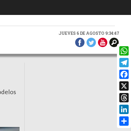
JUEVES 6 DE AGOSTO 9:34:48
What
Teleg
Faceb
odelos
X
Threa
Linke
Compa