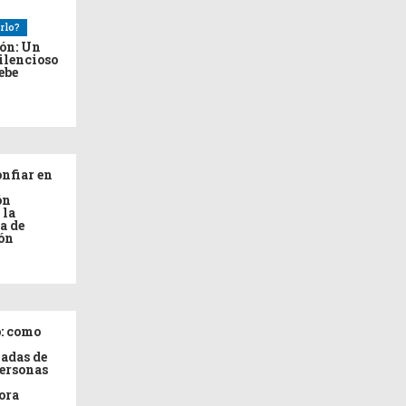
rlo?
ión: Un
ilencioso
debe
nfiar en
ón
 la
a de
ón
: como
adas de
personas
ora