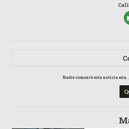
Cali
C
Nadie comentó esta noticia aún. 
Q
Má