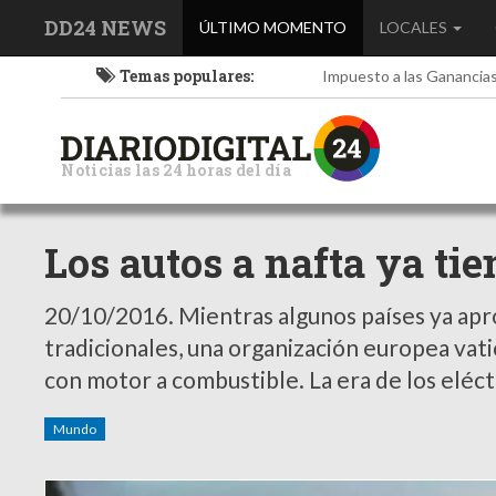
DD24 NEWS
(current)
ÚLTIMO MOMENTO
LOCALES
Temas populares:
Impuesto a las Ganancia
Noticias las 24 horas del día
Los autos a nafta ya ti
20/10/2016.
Mientras algunos países ya apr
tradicionales, una organización europea va
con motor a combustible. La era de los eléct
Mundo