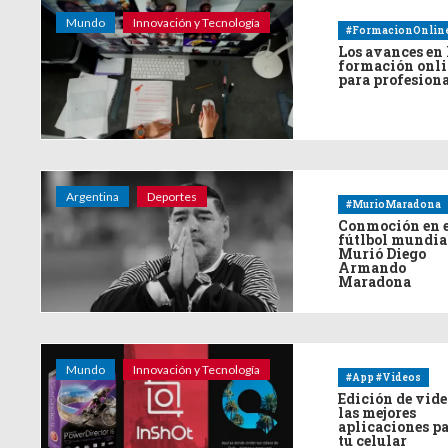
Mundo
Innovación y Tecnología
#FormacionOnlin
Los avances en 
formación onl
para profesion
Argentina
Deportes
#MurioMaradona
Conmoción en 
fútlbol mundia
Murió Diego
Armando
Maradona
Mundo
Innovación y Tecnología
#App #Videos
Edición de vide
las mejores
aplicaciones p
tu celular