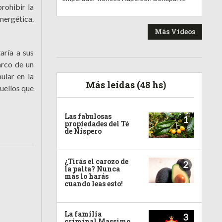
rohibir la
nergética.
Más Videos
aría a sus
arco de un
ular en la
Más leídas (48 hs)
uellos que
Las fabulosas
1
propiedades del Té
de Níspero
¿Tirás el carozo de
2
la palta? Nunca
más lo harás
cuando leas esto!
La familia
3
criminal Massimo