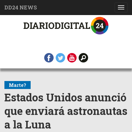
DD24 NEWS
Toggl
navig
Marte?
Estados Unidos anunció
que enviará astronautas
a la Luna