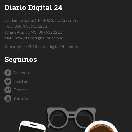
Diario Digital 24
Ciudad de Salta.
CP.4400
Salta
Argentina
Tel.:
(0387) 155121212
WhatsApp y SMS: 3875121212
Mail:
info@diariodigital24.com.ar
Copyright © 2016 diariodigital24.com.ar
Seguínos
Facebook
Twitter
Google+
Youtube