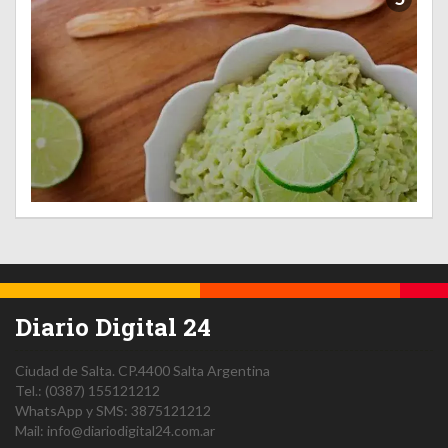
Diario Digital 24
Ciudad de Salta.
CP.4400
Salta
Argentina
Tel.:
(0387) 155121212
WhatsApp y SMS: 3875121212
Mail:
info@diariodigital24.com.ar