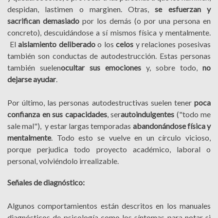
despidan, lastimen o marginen. Otras,
se esfuerzan y
sacrifican demasiado
por los demás (o por una persona en
concreto), descuidándose a sí mismos física y mentalmente.
El
aislamiento deliberado
o los
celos
y relaciones posesivas
también son conductas de autodestrucción. Estas personas
también suelen
ocultar sus emociones
y, sobre todo,
no
dejarse ayudar
.
Por último, las personas autodestructivas suelen tener
poca
confianza en sus capacidades
, ser
autoindulgentes
("todo me
sale mal"), y estar largas temporadas
abandonándose física y
mentalmente
. Todo esto se vuelve en un círculo vicioso,
porque perjudica todo proyecto académico, laboral o
personal, volviéndolo irrealizable.
Señales de diagnóstico:
Algunos comportamientos están descritos en los manuales
diagnósticos de psicología como los síntomas para notar si