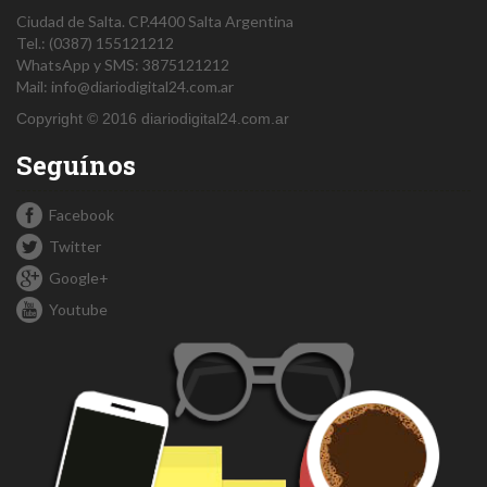
Ciudad de Salta.
CP.4400
Salta
Argentina
Tel.:
(0387) 155121212
WhatsApp y SMS: 3875121212
Mail:
info@diariodigital24.com.ar
Copyright © 2016 diariodigital24.com.ar
Seguínos
Facebook
Twitter
Google+
Youtube