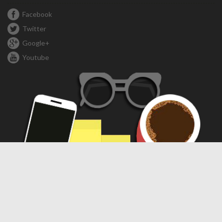
Facebook
Twitter
Google+
Youtube
Compartir
Compartir
WhatsApp
Telegram
Facebook
X
Threads
LinkedIn