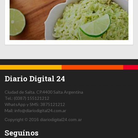
Diario Digital 24
Ciudad de Salta.
CP.4400
Salta
Argentina
Tel.:
(0387) 155121212
WhatsApp y SMS: 3875121212
Mail:
info@diariodigital24.com.ar
Copyright © 2016 diariodigital24.com.ar
Seguínos