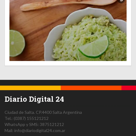
Diario Digital 24
Ciudad de Salta.
CP.4400
Salta
Argentina
Tel.:
(0387) 155121212
WhatsApp y SMS: 3875121212
Mail:
info@diariodigital24.com.ar