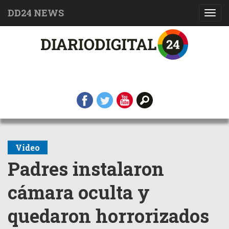
DD24 NEWS
Toggl
navig
Video
Padres instalaron
cámara oculta y
quedaron horrorizados