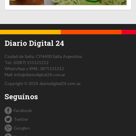
Diario Digital 24
Ciudad de Salta.
CP.4400
Salta
Argentina
Tel.:
(0387) 155121212
WhatsApp y SMS: 3875121212
Mail:
info@diariodigital24.com.ar
Copyright © 2016 diariodigital24.com.ar
Seguínos
Facebook
Twitter
Google+