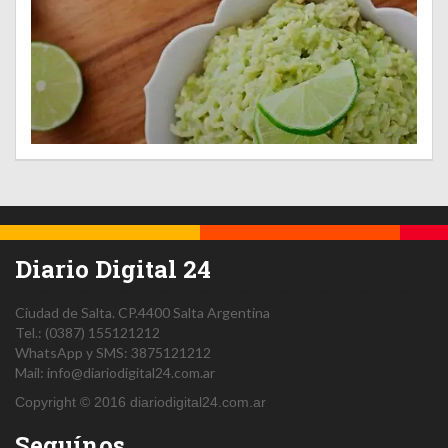
Diario Digital 24
Ciudad de Salta.
CP.4400
Salta
Argentina
Tel.:
(0387) 155121212
WhatsApp y SMS: 3875121212
Mail:
info@diariodigital24.com.ar
Copyright © 2016 diariodigital24.com.ar
Seguínos