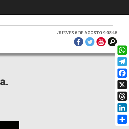
JUEVES 6 DE AGOSTO 9:08:46
What
Teleg
a.
Faceb
X
Threa
Linke
Compa