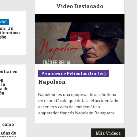
Video Destacado
rlo?
ión: Un
ilencioso
debe
nfiar en
Avances de Películas (trailer)
ón
Napoleón
 la
a de
ón
Napoleón es una epopeya de acción llena
de espectáculo que detalla el accidentado
ascenso y caída del emblemático
emperador francés Napoleón Bonaparte
: como
adas de
Más Videos