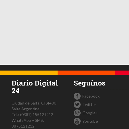
Diario Digital
Seguínos
24
Facebook
Ciudad de Salta.
CP.4400
Twitter
Salta
Argentina
Google+
Tel.:
(0387) 155121212
WhatsApp y SMS:
Youtube
3875121212