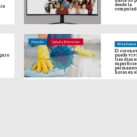
hasta 50 
desde la
ara
computad
Mundo
Salud y Bienestar
#Pandemia
El corona
eguro
puede viv
tres días e
superficie
permanece
horas en e