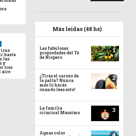
personas
ora
Más leídas (48 hs)
Las fabulosas
1
virus
propiedades del Té
ir hasta
de Níspero
n las
s y
r tres
l aire
¿Tirás el carozo de
2
la palta? Nunca
más lo harás
cuando leas esto!
La familia
3
criminal Massimo
Aguas color
4