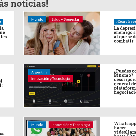
s noticias!
Mundo
Salud y Bienestar
e
¿Cómo hace
la
La depres
ine
enemigo s
ales
al que se 
combatir
¿Puedes co
Argentina
Binomo?
Innovación y Tecnología
descripci
el
general de
l:
plataform
negociaci
Whatsapp
Mundo
Innovación y Tecnología
hacer
videollam
os: