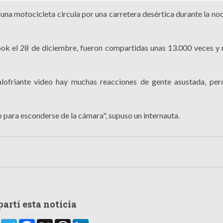
 una motocicleta circula por una carretera desértica durante la no
ook el 28 de diciembre, fueron compartidas unas 13.000 veces y 
alofriante video hay muchas reacciones de gente asustada, pe
 para esconderse de la cámara", supuso un internauta.
artí esta noticia
rtir
WhatsApp
Telegram
Facebook
X
Threads
LinkedIn