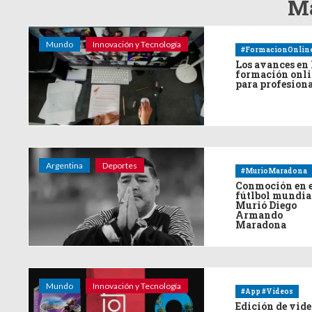
Má
Mundo
Innovación y Tecnología
#FormacionOnlin
Los avances en 
formación onl
para profesion
Argentina
Deportes
#MurioMaradona
Conmoción en 
fútlbol mundia
Murió Diego
Armando
Maradona
Mundo
Innovación y Tecnología
#App #Videos
Edición de vide