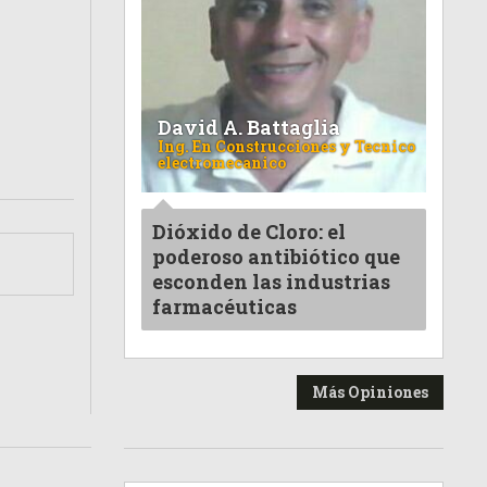
David A. Battaglia
Ing. En Construcciones y Tecnico
electromecanico
Dióxido de Cloro: el
poderoso antibiótico que
esconden las industrias
farmacéuticas
Más Opiniones