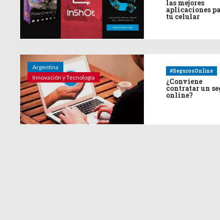
las mejores
aplicaciones p
tu celular
Argentina
#SegurosOnline
Innovación y Tecnología
¿Conviene
contratar un s
online?