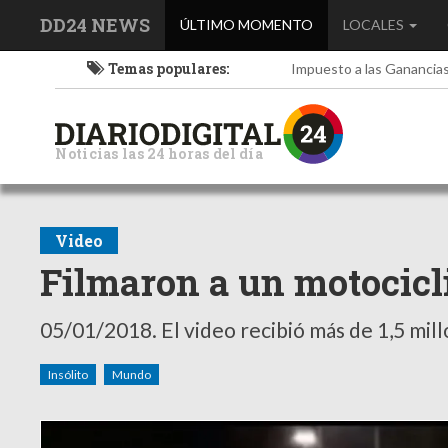
DD24 NEWS
(current)
ÚLTIMO MOMENTO
LOCALES
Temas populares:
Impuesto a las Ganancia
Noticias las 24 horas del día
Video
Filmaron a un motocicli
05/01/2018.
El video recibió más de 1,5 mill
Insólito
Mundo