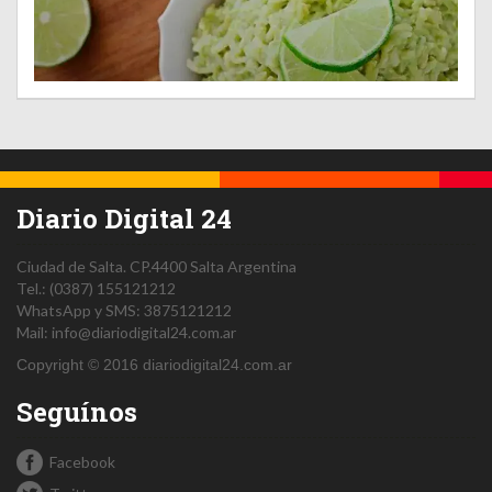
Diario Digital 24
Ciudad de Salta.
CP.4400
Salta
Argentina
Tel.:
(0387) 155121212
WhatsApp y SMS: 3875121212
Mail:
info@diariodigital24.com.ar
Copyright © 2016 diariodigital24.com.ar
Seguínos
Facebook