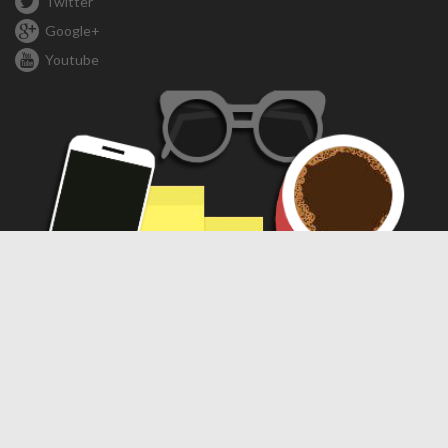
Twitter
Google+
Youtube
Compartir
Compartir
WhatsApp
Telegram
Facebook
X
Threads
LinkedIn