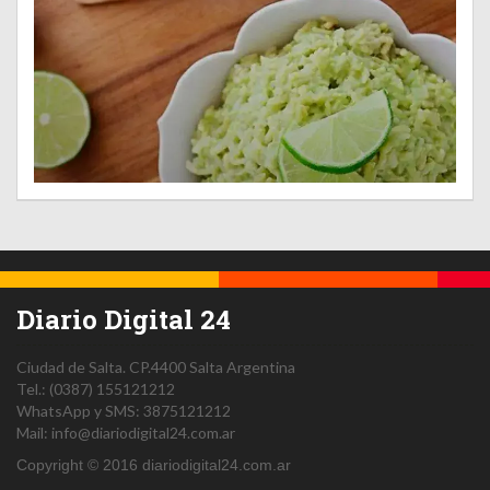
Diario Digital 24
Ciudad de Salta.
CP.4400
Salta
Argentina
Tel.:
(0387) 155121212
WhatsApp y SMS: 3875121212
Mail:
info@diariodigital24.com.ar
Copyright © 2016 diariodigital24.com.ar