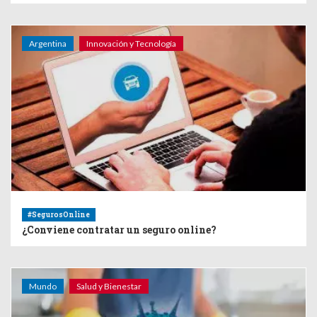
Argentina
Innovación y Tecnología
#SegurosOnline
¿Conviene contratar un seguro online?
Mundo
Salud y Bienestar