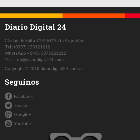
Diario Digital 24
Ciudad de Salta.
CP.4400
Salta
Argentina
Tel.:
(0387) 155121212
WhatsApp y SMS: 3875121212
Mail:
info@diariodigital24.com.ar
Copyright © 2016 diariodigital24.com.ar
Seguínos
Facebook
Twitter
Google+
Youtube