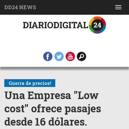
DD24 NEWS
Toggl
navig
Guerra de precios!
Una Empresa "Low
cost" ofrece pasajes
desde 16 dólares.