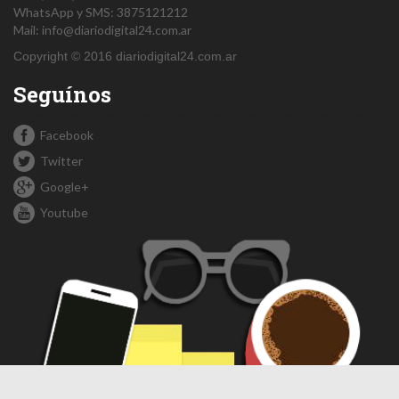
WhatsApp y SMS: 3875121212
Mail:
info@diariodigital24.com.ar
Copyright © 2016 diariodigital24.com.ar
Seguínos
Facebook
Twitter
Google+
Youtube