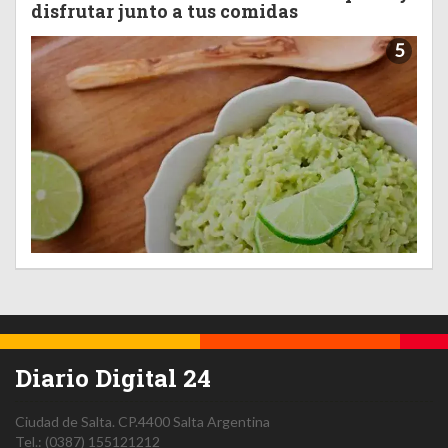
disfrutar junto a tus comidas
5
Diario Digital 24
Ciudad de Salta.
CP.4400
Salta
Argentina
Tel.:
(0387) 155121212