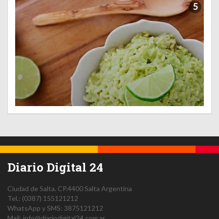
5
Diario Digital 24
Ciudad de Salta.
CP.4400
Salta
Argentina
Tel.:
(0387) 155121212
WhatsApp y SMS: 3875121212
Mail:
info@diariodigital24.com.ar