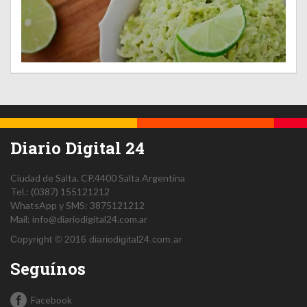
Diario Digital 24
Ciudad de Salta.
CP.4400
Salta
Argentina
Tel.:
(0387) 155121212
WhatsApp y SMS: 3875121212
Mail:
info@diariodigital24.com.ar
Copyright © 2016 diariodigital24.com.ar
Seguínos
Facebook