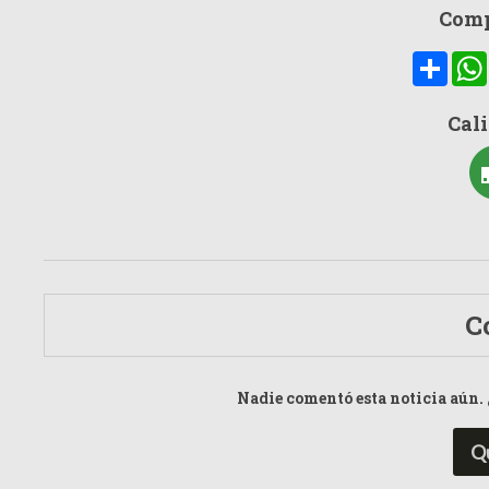
Comp
Compa
Cali
C
Nadie comentó esta noticia aún. 
Q