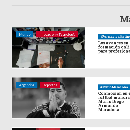
Má
Mundo
Innovación y Tecnología
#FormacionOnlin
Los avances en 
formación onl
para profesion
Argentina
Deportes
#MurioMaradona
Conmoción en 
fútlbol mundia
Murió Diego
Armando
Maradona