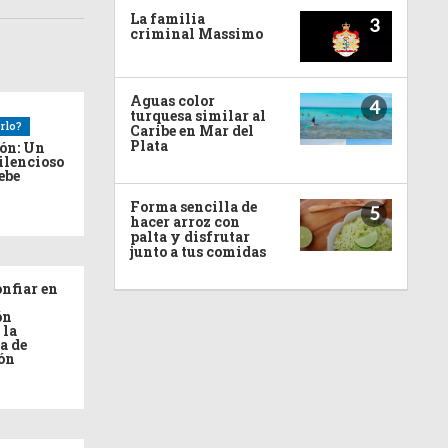
La familia
3
criminal Massimo
Aguas color
4
turquesa similar al
rlo?
Caribe en Mar del
Plata
ión: Un
ilencioso
debe
Forma sencilla de
5
hacer arroz con
palta y disfrutar
junto a tus comidas
nfiar en
ón
 la
a de
ón