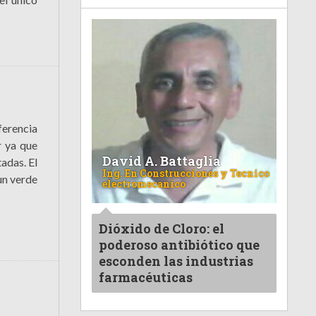
ferencia
r ya que
David A. Battaglia
tadas. El
Ing. En Construcciones y Tecnico
un verde
electromecanico
Dióxido de Cloro: el
poderoso antibiótico que
esconden las industrias
farmacéuticas