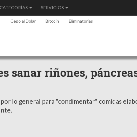
CATEGORÍAS
SERVICIOS
s
Cepo al Dolar
Bitcoin
Eliminatorias
es sanar riñones, páncreas
a por lo general para "condimentar" comidas ela
ente.