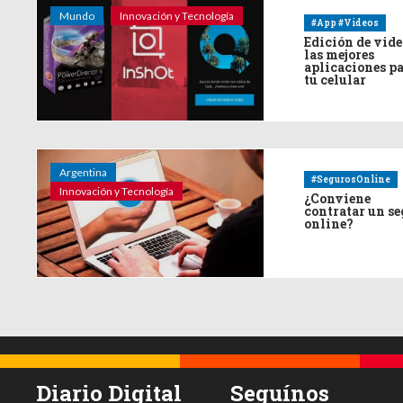
Mundo
Innovación y Tecnología
#App #Videos
Edición de vide
las mejores
aplicaciones p
tu celular
Argentina
#SegurosOnline
Innovación y Tecnología
¿Conviene
contratar un s
online?
Diario Digital
Seguínos