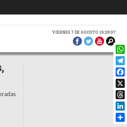
VIERNES 7 DE AGOSTO 19:28:08
What
,
Teleg
Faceb
X
boradas
Threa
Linke
Compa