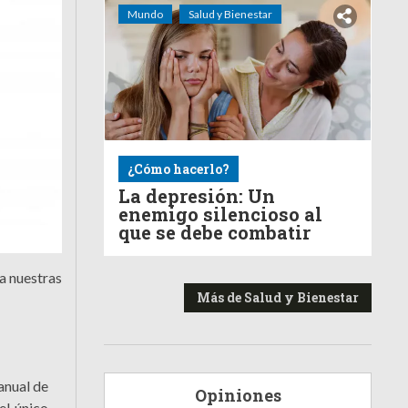
Mundo
Salud y Bienestar
¿Cómo hacerlo?
La depresión: Un
enemigo silencioso al
que se debe combatir
 a nuestras
Más de Salud y Bienestar
anual de
Opiniones
el único