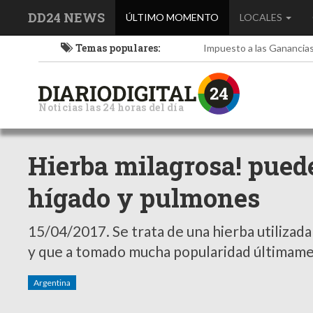
DD24 NEWS
(current)
ÚLTIMO MOMENTO
LOCALES
Temas populares:
Impuesto a las Ganancia
Noticias las 24 horas del día
Hierba milagrosa! pued
hígado y pulmones
15/04/2017.
Se trata de una hierba utilizad
y que a tomado mucha popularidad últimam
Argentina