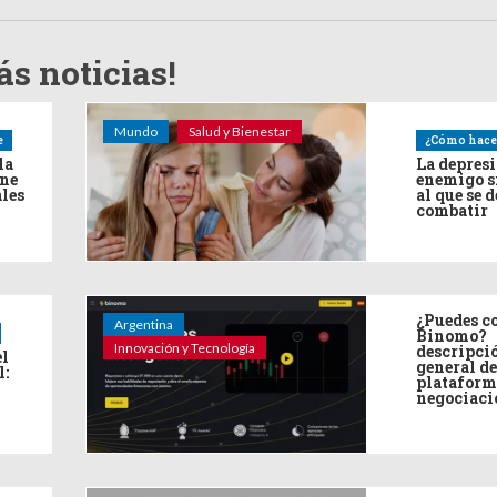
s noticias!
Mundo
Salud y Bienestar
e
¿Cómo hace
la
La depres
ine
enemigo s
ales
al que se 
combatir
¿Puedes co
Argentina
Binomo?
Innovación y Tecnología
descripci
el
general de
l:
plataform
negociaci