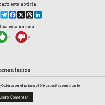
artí esta noticia
rtir
WhatsApp
Telegram
Facebook
X
Threads
LinkedIn
ficá esta noticia
2
0
omentarios
¿Quiéres ser el primero? No necesitas registrarte
uiero Comentar!