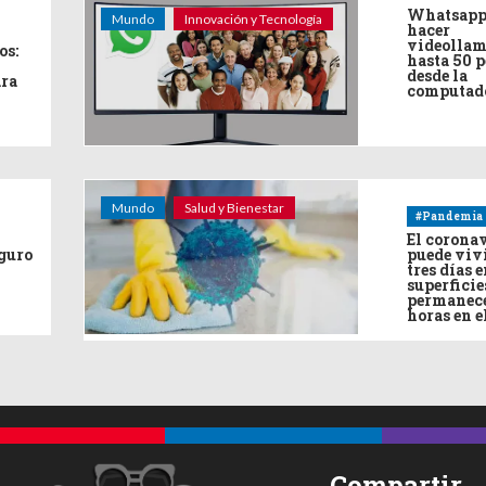
Whatsapp
Mundo
Innovación y Tecnología
hacer
videollam
os:
hasta 50 
desde la
ara
computad
Mundo
Salud y Bienestar
#Pandemia
El corona
eguro
puede viv
tres días e
superficie
permanece
horas en e
Compartir