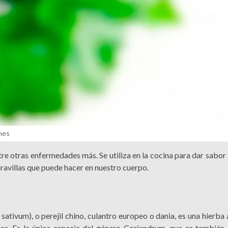
nes
tre otras enfermedades más. Se utiliza en la cocina para dar sabor
avillas que puede hacer en nuestro cuerpo.
sativum), o perejil chino, culantro europeo o dania, es una hierba 
ceas. Es la única especie del género Coriandrum, que es también 