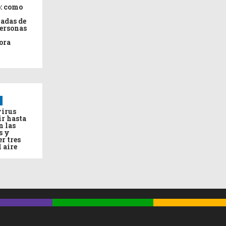
: como
adas de
personas
ora
virus
ir hasta
n las
s y
r tres
l aire