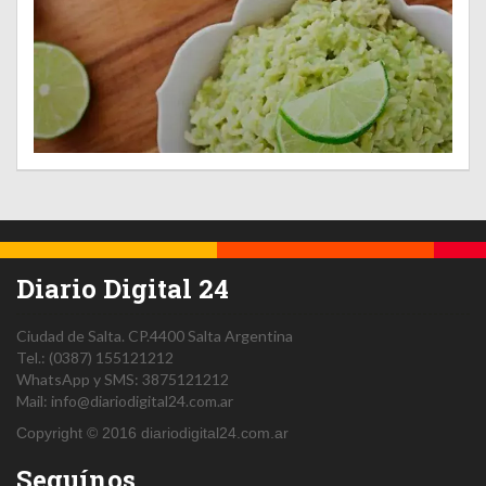
Diario Digital 24
Ciudad de Salta.
CP.4400
Salta
Argentina
Tel.:
(0387) 155121212
WhatsApp y SMS: 3875121212
Mail:
info@diariodigital24.com.ar
Copyright © 2016 diariodigital24.com.ar
Seguínos