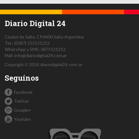
Diario Digital 24
Ciudad de Salta.
CP.4400
Salta
Argentina
Tel.:
(0387) 155121212
WhatsApp y SMS: 3875121212
Mail:
info@diariodigital24.com.ar
Copyright © 2016 diariodigital24.com.ar
Seguínos
Facebook
Twitter
Google+
Youtube