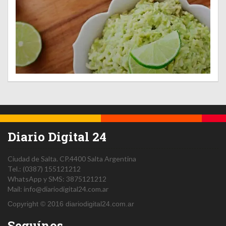
Diario Digital 24
Ciudad de Salta.
CP.4400
Salta
Argentina
Tel.:
(0387) 155121212
WhatsApp y SMS: 3875121212
Mail:
info@diariodigital24.com.ar
Copyright © 2016 diariodigital24.com.ar
Seguínos