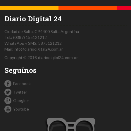
Diario Digital 24
Ciudad de Salta.
CP.4400
Salta
Argentina
Tel.:
(0387) 155121212
WhatsApp y SMS: 3875121212
Mail:
info@diariodigital24.com.ar
Copyright © 2016 diariodigital24.com.ar
Seguínos
Facebook
Twitter
Google+
Youtube