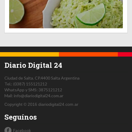
Diario Digital 24
Ciudad de Salta.
CP.4400
Salta
Argentina
Tel.:
(0387) 155121212
WhatsApp y SMS: 3875121212
Mail:
info@diariodigital24.com.ar
Copyright © 2016 diariodigital24.com.ar
Seguínos
Facebook