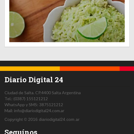
Diario Digital 24
Ciudad de Salta.
CP.4400
Salta
Argentina
Tel.:
(0387) 155121212
WhatsApp y SMS: 3875121212
Mail:
info@diariodigital24.com.ar
Copyright © 2016 diariodigital24.com.ar
Seguínos