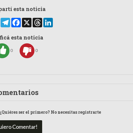
artí esta noticia
rtir
WhatsApp
Telegram
Facebook
X
Threads
LinkedIn
ficá esta noticia
0
0
omentarios
¿Quiéres ser el primero? No necesitas registrarte
uiero Comentar!