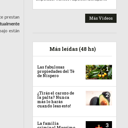
te prestan
Más Videos
tualmente
bajo están
Más leídas (48 hs)
Las fabulosas
1
propiedades del Té
de Níspero
¿Tirás el carozo de
2
la palta? Nunca
más lo harás
cuando leas esto!
La familia
3
criminal Massimo