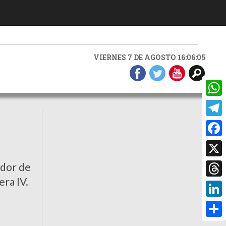
VIERNES 7 DE AGOSTO 16:06:07
What
Teleg
Faceb
X
edor de
era IV.
Threa
Linke
Compa