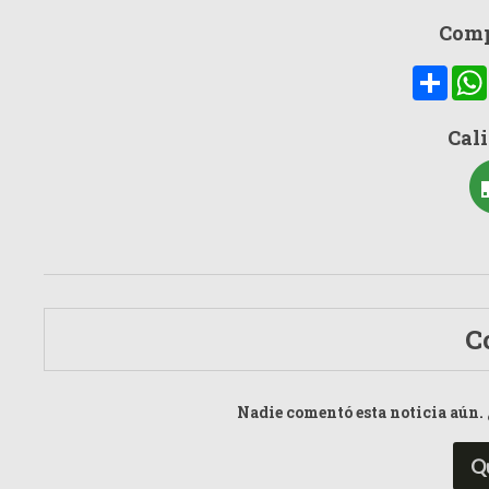
Comp
Compa
Cali
C
Nadie comentó esta noticia aún. 
Q