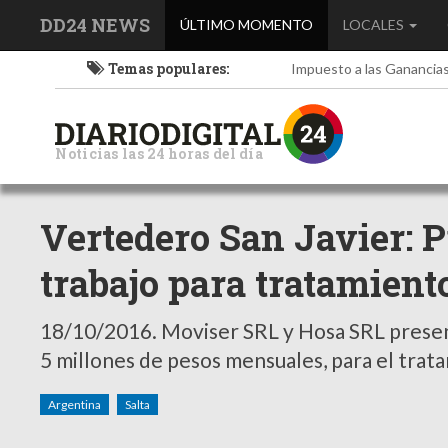
DD24 NEWS
(current)
ÚLTIMO MOMENTO
LOCALES
Temas populares:
Impuesto a las Ganancia
Noticias las 24 horas del día
Vertedero San Javier: 
trabajo para tratamient
18/10/2016.
Moviser SRL y Hosa SRL present
5 millones de pesos mensuales, para el tratam
Argentina
Salta