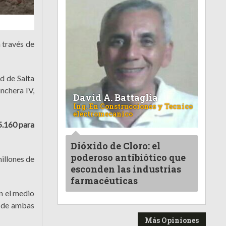
a través de
d de Salta
nchera IV,
David A. Battaglia
Ing. En Construcciones y Tecnico
electromecanico
5.160 para
Dióxido de Cloro: el
poderoso antibiótico que
illones de
esconden las industrias
farmacéuticas
n el medio
o de ambas
Más Opiniones