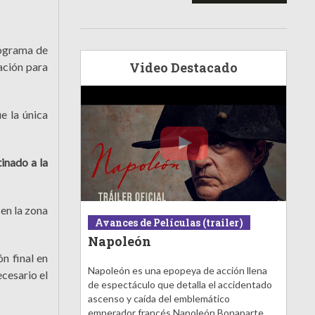
rograma de
Video Destacado
tación para
e la única
tinado a la
en la zona
Avances de Películas (trailer)
Napoleón
n final en
Napoleón es una epopeya de acción llena
ecesario el
de espectáculo que detalla el accidentado
ascenso y caída del emblemático
emperador francés Napoleón Bonaparte