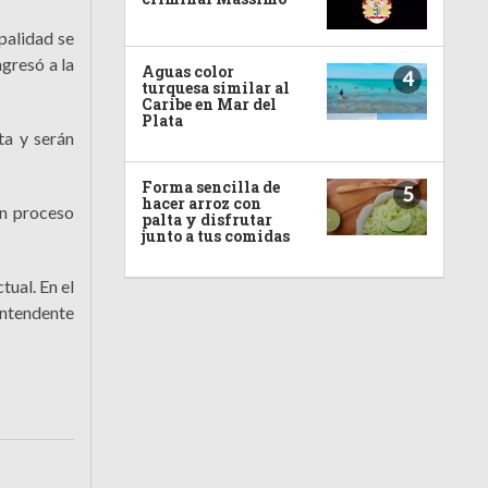
palidad se
gresó a la
Aguas color
4
turquesa similar al
Caribe en Mar del
Plata
ta y serán
Forma sencilla de
5
hacer arroz con
un proceso
palta y disfrutar
junto a tus comidas
tual. En el
intendente