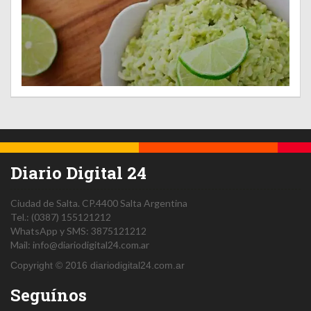
Diario Digital 24
Ciudad de Salta.
CP.4400
Salta
Argentina
Tel.:
(0387) 155121212
WhatsApp y SMS: 3875121212
Mail:
info@diariodigital24.com.ar
Copyright © 2016 diariodigital24.com.ar
Seguínos