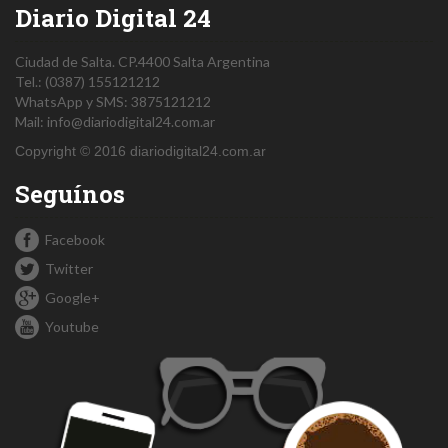
Diario Digital 24
Ciudad de Salta.
CP.4400
Salta
Argentina
Tel.:
(0387) 155121212
WhatsApp y SMS: 3875121212
Mail:
info@diariodigital24.com.ar
Copyright © 2016 diariodigital24.com.ar
Seguínos
Facebook
Twitter
Google+
Youtube