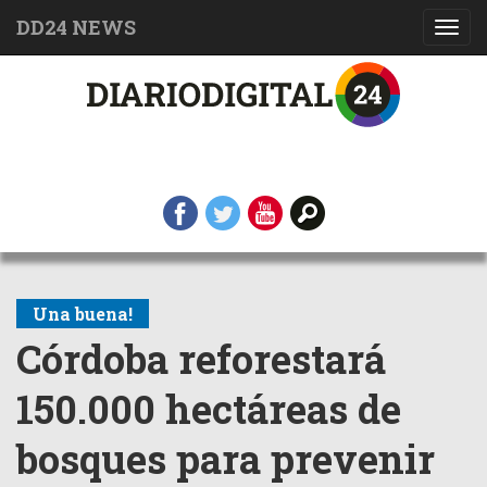
DD24 NEWS
Toggl
navig
Una buena!
Córdoba reforestará
150.000 hectáreas de
bosques para prevenir