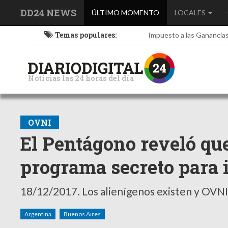
DD24 NEWS
(current)
ÚLTIMO MOMENTO
LOCALES
Temas populares:
Impuesto a las Ganancia
Noticias las 24 horas del día
OVNI
El Pentágono reveló que
programa secreto para 
18/12/2017.
Los alienígenos existen y OVNIs
Argentina
Buenos Aires