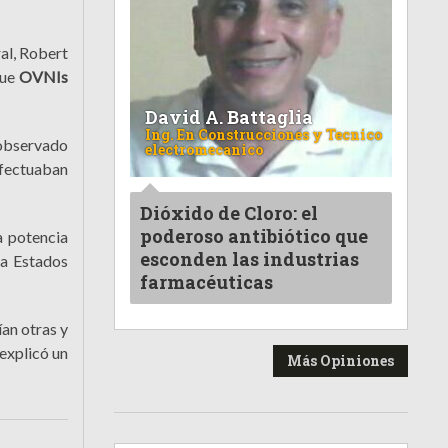
al, Robert
que
OVNIs
David A. Battaglia
Ing. En Construcciones y Tecnico
 observado
electromecanico
efectuaban
Dióxido de Cloro: el
poderoso antibiótico que
a potencia
esconden las industrias
 a Estados
farmacéuticas
ían otras y
explicó un
Más Opiniones