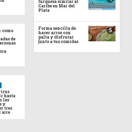
ón
turquesa similar al
Caribe en Mar del
Plata
Forma sencilla de
5
: como
hacer arroz con
palta y disfrutar
adas de
junto a tus comidas
personas
ora
virus
ir hasta
n las
s y
r tres
l aire