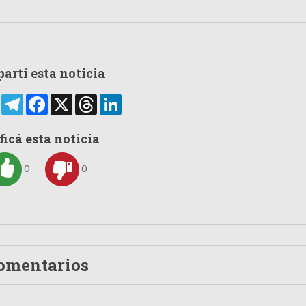
artí esta noticia
rtir
WhatsApp
Telegram
Facebook
X
Threads
LinkedIn
ficá esta noticia
0
0
omentarios