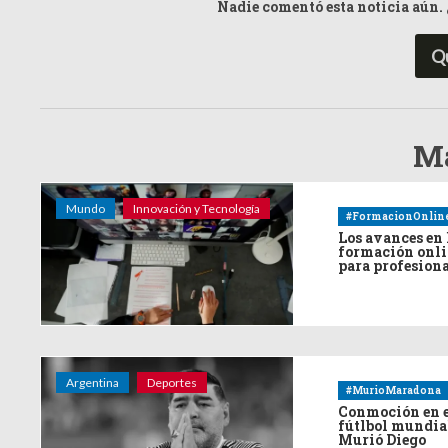
Nadie comentó esta noticia aún. 
Q
Má
Mundo
Innovación y Tecnología
#FormacionOnlin
Los avances en 
formación onl
para profesion
Argentina
Deportes
#MurioMaradona
Conmoción en 
fútlbol mundia
Murió Diego