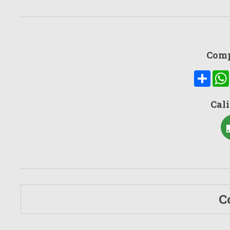
Comp
Compa
Cali
C