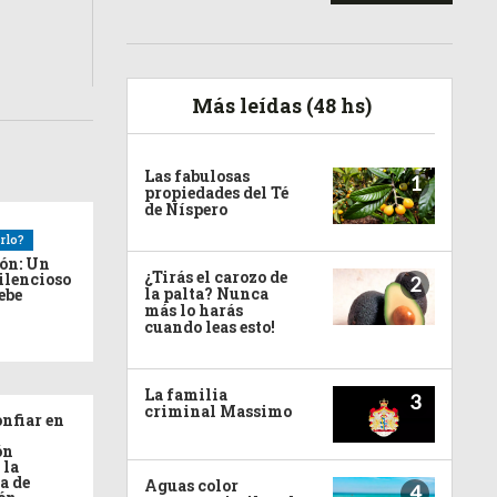
Más leídas (48 hs)
Las fabulosas
1
propiedades del Té
de Níspero
rlo?
ión: Un
¿Tirás el carozo de
ilencioso
2
la palta? Nunca
debe
más lo harás
cuando leas esto!
La familia
3
criminal Massimo
nfiar en
ón
 la
a de
Aguas color
4