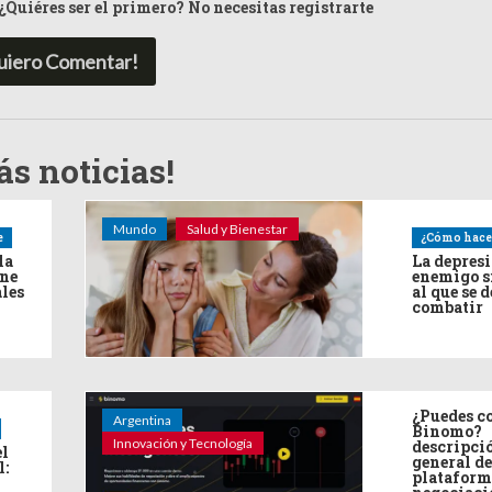
¿Quiéres ser el primero? No necesitas registrarte
uiero Comentar!
s noticias!
Mundo
Salud y Bienestar
e
¿Cómo hace
la
La depres
ine
enemigo s
ales
al que se 
combatir
¿Puedes co
Argentina
Binomo?
Innovación y Tecnología
descripci
el
general de
l:
plataform