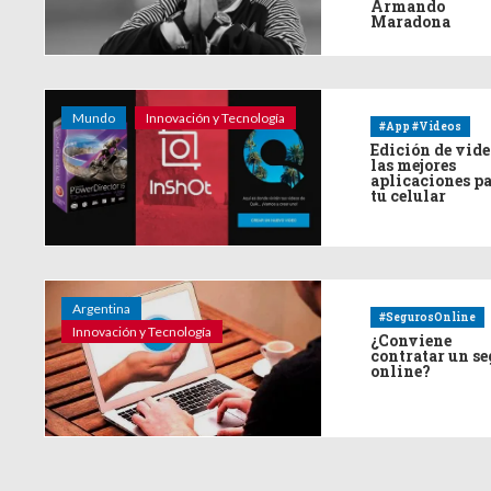
Armando
Maradona
Mundo
Innovación y Tecnología
#App #Videos
Edición de vide
las mejores
aplicaciones p
tu celular
Argentina
#SegurosOnline
Innovación y Tecnología
¿Conviene
contratar un s
online?