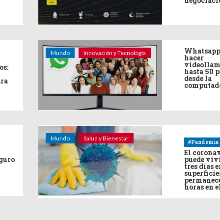
negociaci
Whatsapp
Mundo
Innovación y Tecnología
hacer
videollam
os:
hasta 50 
desde la
ara
computad
Mundo
Salud y Bienestar
#Pandemia
El corona
eguro
puede viv
tres días e
superficie
permanece
horas en e