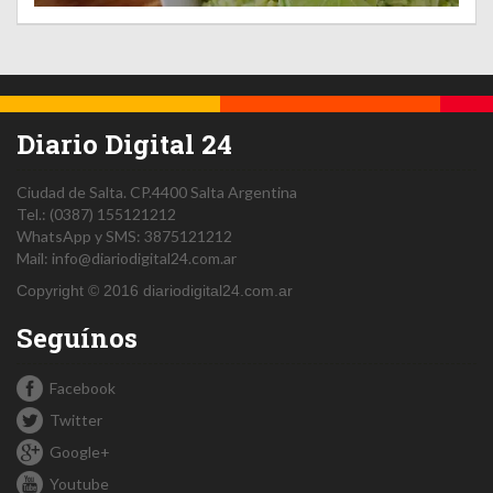
Diario Digital 24
Ciudad de Salta.
CP.4400
Salta
Argentina
Tel.:
(0387) 155121212
WhatsApp y SMS: 3875121212
Mail:
info@diariodigital24.com.ar
Copyright © 2016 diariodigital24.com.ar
Seguínos
Facebook
Twitter
Google+
Youtube