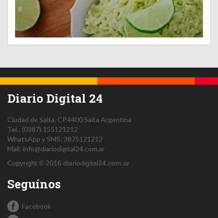
Diario Digital 24
Ciudad de Salta.
CP.4400
Salta
Argentina
Tel.:
(0387) 155121212
WhatsApp y SMS: 3875121212
Mail:
info@diariodigital24.com.ar
Copyright © 2016 diariodigital24.com.ar
Seguínos
Facebook