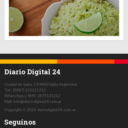
Diario Digital 24
Ciudad de Salta.
CP.4400
Salta
Argentina
Tel.:
(0387) 155121212
WhatsApp y SMS: 3875121212
Mail:
info@diariodigital24.com.ar
Copyright © 2016 diariodigital24.com.ar
Seguínos