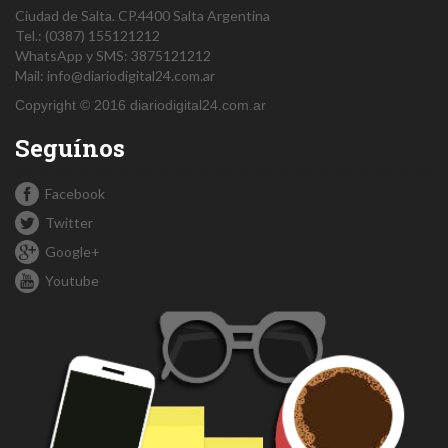
Ciudad de Salta.
CP.4400
Salta
Argentina
Tel.:
(0387) 155121212
WhatsApp y SMS: 3875121212
Mail:
info@diariodigital24.com.ar
Copyright © 2016 diariodigital24.com.ar
Seguínos
Facebook
Twitter
Google+
Youtube