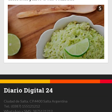
5
Diario Digital 24
Ciudad de Salta.
CP.4400
Salta
Argentina
Tel.:
(0387) 155121212
WhatsApp y SMS: 3875121212