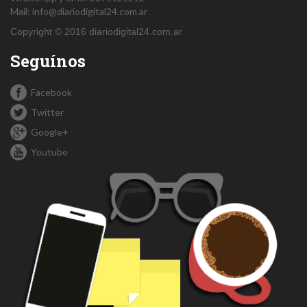
Mail:
info@diariodigital24.com.ar
Copyright © 2016 diariodigital24.com.ar
Seguínos
Facebook
Twitter
Google+
Youtube