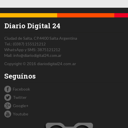
Diario Digital 24
Ciudad de Salta.
CP.4400
Salta
Argentina
Tel.:
(0387) 155121212
WhatsApp y SMS: 3875121212
Mail:
info@diariodigital24.com.ar
Copyright © 2016 diariodigital24.com.ar
Seguínos
Facebook
Twitter
Google+
Youtube