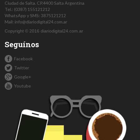
Ciudad de Salta.
CP.4400
Salta
Argentina
Tel.:
(0387) 155121212
WhatsApp y SMS: 3875121212
Mail:
info@diariodigital24.com.ar
Copyright © 2016 diariodigital24.com.ar
Seguínos
Facebook
Twitter
Google+
Youtube