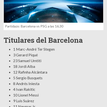
Partidazo: Barcelona vs PSG a las 16.30
Titulares del Barcelona
1 Marc-André Ter Stegen
3 Gerard Piqué
23 Samuel Umtiti
18 Jordi Alba
12 Rafinha Alcântara
5 Sergio Busquets
8 Andrés Iniesta
4 Ivan Rakitic
10 Lionel Messi
9 Luis Suárez
11 Neymar Jr.