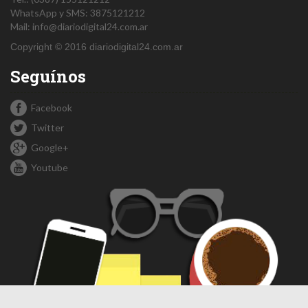
WhatsApp y SMS: 3875121212
Mail:
info@diariodigital24.com.ar
Copyright © 2016 diariodigital24.com.ar
Seguínos
Facebook
Twitter
Google+
Youtube